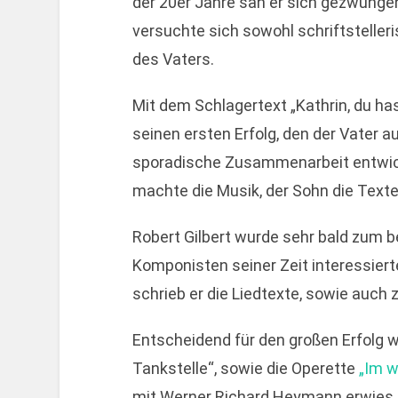
der 20er Jahre sah er sich gezwunge
versuchte sich sowohl schriftsteller
des Vaters.
Mit dem Schlagertext „Kathrin, du has
seinen ersten Erfolg, den der Vater 
sporadische Zusammenarbeit entwick
machte die Musik, der Sohn die Texte
Robert Gilbert wurde sehr bald zum b
Komponisten seiner Zeit interessierte
schrieb er die Liedtexte, sowie auch 
Entscheidend für den großen Erfolg wa
Tankstelle“, sowie die Operette
„Im w
mit Werner Richard Heymann erwies s