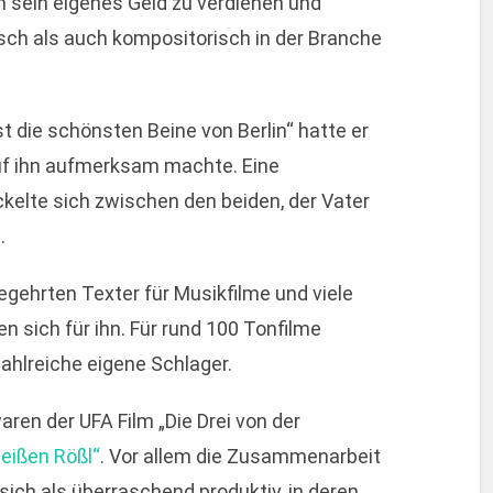
n sein eigenes Geld zu verdienen und
isch als auch kompositorisch in der Branche
t die schönsten Beine von Berlin“ hatte er
auf ihn aufmerksam machte. Eine
elte sich zwischen den beiden, der Vater
.
egehrten Texter für Musikfilme und viele
n sich für ihn. Für rund 100 Tonfilme
zahlreiche eigene Schlager.
ren der UFA Film „Die Drei von der
eißen Rößl“
. Vor allem die Zusammenarbeit
ich als überraschend produktiv, in deren