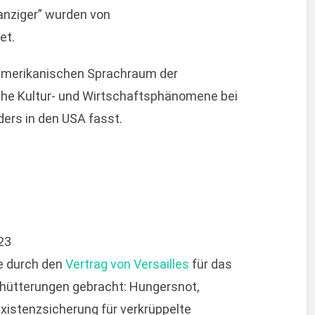
anziger” wurden von
et.
S-amerikanischen Sprachraum der
iche Kultur- und Wirtschaftsphänomene bei
rs in den USA fasst.
923
e durch den
Vertrag von Versailles
für das
schütterungen gebracht: Hungersnot,
 Existenzsicherung für verkrüppelte