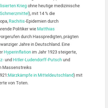
lisierten Krieg
ohne heutige medizinische
Schmerzmittel
), mit 14 % die
ropa,
Rachitis
-Epidemien durch
rende Politiker wie
Matthias
rvorgerufen durch Hasspredigten, prägten
wanziger Jahre in Deutschland. Eine
er
Hyperinflation
im Jahr 1923 steigerte,
z-
und
Hitler-Ludendorff-Putsch
und
n Massenstreiks
1921:
Märzkämpfe in Mitteldeutschland
) mit
erte von Toten.