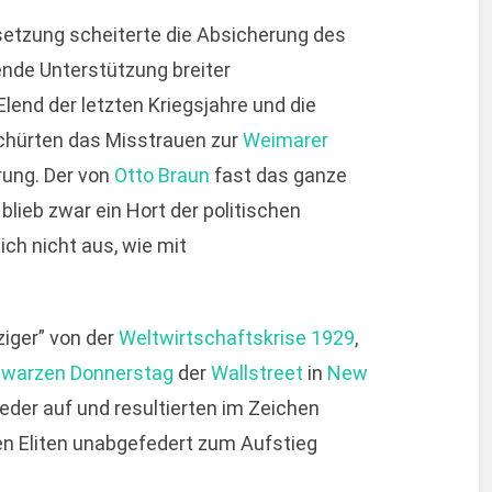
setzung scheiterte die Absicherung des
ende Unterstützung breiter
end der letzten Kriegsjahre und die
chürten das Misstrauen zur
Weimarer
rung. Der von
Otto Braun
fast das ganze
blieb zwar ein Hort der politischen
lich nicht aus, wie mit
iger” von der
Weltwirtschaftskrise
1929
,
warzen Donnerstag
der
Wallstreet
in
New
eder auf und resultierten im Zeichen
den Eliten unabgefedert zum Aufstieg