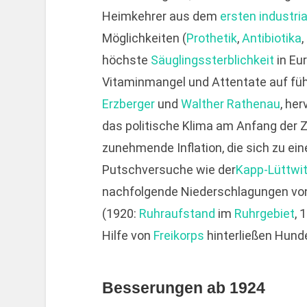
Heimkehrer aus dem
ersten industria
Möglichkeiten (
Prothetik
,
Antibiotika
,
höchste
Säuglingssterblichkeit
in Eu
Vitaminmangel und Attentate auf füh
Erzberger
und
Walther Rathenau
, he
das politische Klima am Anfang der Z
zunehmende Inflation, die sich zu ein
Putschversuche wie der
Kapp-Lüttwit
nachfolgende Niederschlagungen vo
(1920:
Ruhraufstand
im
Ruhrgebiet
, 
Hilfe von
Freikorps
hinterließen Hund
Besserungen ab 1924